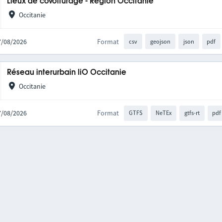
Lieux de covoiturage - Région Occitanie
Occitanie
07/08/2026
Format
csv
geojson
json
pdf
Réseau interurbain liO Occitanie
Occitanie
07/08/2026
Format
GTFS
NeTEx
gtfs-rt
pdf