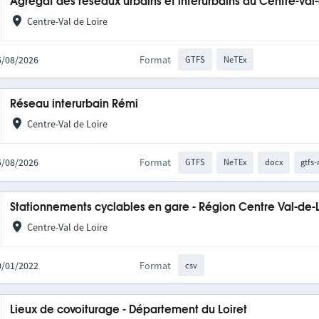
Agrégat des réseaux urbains et interurbains du Centre-Val
Centre-Val de Loire
05/08/2026
Format
GTFS
NeTEx
Réseau interurbain Rémi
Centre-Val de Loire
05/08/2026
Format
GTFS
NeTEx
docx
gtfs-
Stationnements cyclables en gare - Région Centre Val-de-
Centre-Val de Loire
10/01/2022
Format
csv
Lieux de covoiturage - Département du Loiret