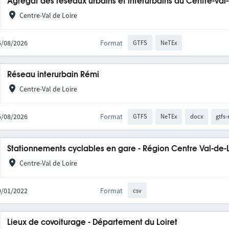
Agrégat des réseaux urbains et interurbains du Centre-Val
Centre-Val de Loire
05/08/2026
Format
GTFS
NeTEx
Réseau interurbain Rémi
Centre-Val de Loire
05/08/2026
Format
GTFS
NeTEx
docx
gtfs-
Stationnements cyclables en gare - Région Centre Val-de-
Centre-Val de Loire
10/01/2022
Format
csv
Lieux de covoiturage - Département du Loiret