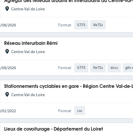
Agrégat des réseaux urbains et interurbains du Centre-Val
Centre-Val de Loire
04/08/2026
Format
GTFS
NeTEx
Réseau interurbain Rémi
Centre-Val de Loire
04/08/2026
Format
GTFS
NeTEx
docx
gtfs-
Stationnements cyclables en gare - Région Centre Val-de-
Centre-Val de Loire
10/01/2022
Format
csv
Lieux de covoiturage - Département du Loiret