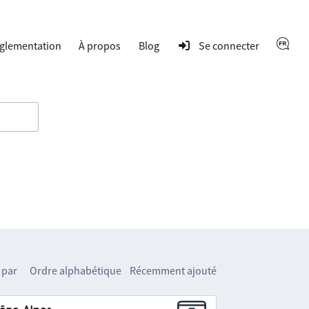
glementation
À propos
Blog
Se connecter
 par
Ordre alphabétique
Récemment ajouté