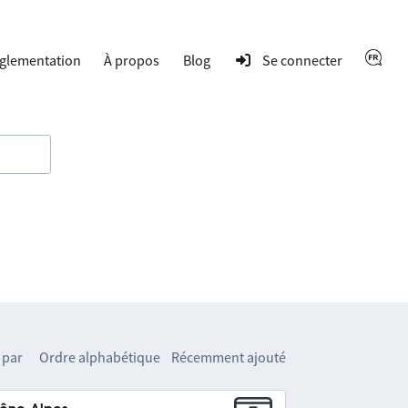
glementation
À propos
Blog
Se connecter
 par
Ordre alphabétique
Récemment ajouté