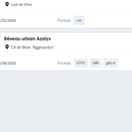
Loir-et-Cher
12/01/2026
Format
csv
Réseau urbain Azalys
CA de Blois ''Agglopolys''
06/08/2026
Format
GTFS
SIRI
gtfs-rt