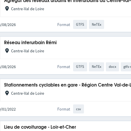
Agrégat des réseaux urbains et interurbains du Centre-Val
Centre-Val de Loire
06/08/2026
Format
GTFS
NeTEx
Réseau interurbain Rémi
Centre-Val de Loire
06/08/2026
Format
GTFS
NeTEx
docx
gtfs-
Stationnements cyclables en gare - Région Centre Val-de-
Centre-Val de Loire
10/01/2022
Format
csv
Lieu de covoiturage - Loir-et-Cher