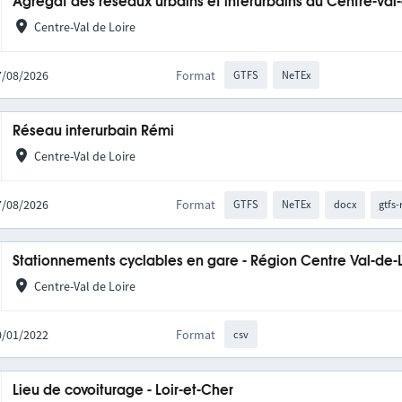
Agrégat des réseaux urbains et interurbains du Centre-Val
Centre-Val de Loire
07/08/2026
Format
GTFS
NeTEx
Réseau interurbain Rémi
Centre-Val de Loire
07/08/2026
Format
GTFS
NeTEx
docx
gtfs-
Stationnements cyclables en gare - Région Centre Val-de-
Centre-Val de Loire
10/01/2022
Format
csv
Lieu de covoiturage - Loir-et-Cher