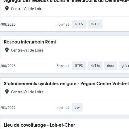
Agrégat des réseaux urbains et interurbains du Centre-Val
Centre-Val de Loire
06/08/2026
Format
GTFS
NeTEx
Réseau interurbain Rémi
Centre-Val de Loire
06/08/2026
Format
GTFS
NeTEx
docx
gtfs-
Stationnements cyclables en gare - Région Centre Val-de-
Centre-Val de Loire
10/01/2022
Format
csv
Lieu de covoiturage - Loir-et-Cher