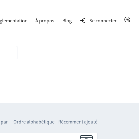
glementation
À propos
Blog
Se connecter
 par
Ordre alphabétique
Récemment ajouté