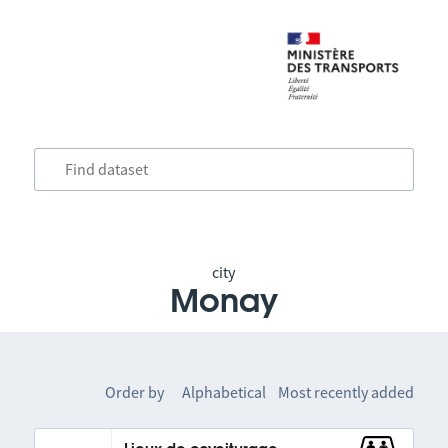
city
Monay
Order by
Alphabetical
Most recently added