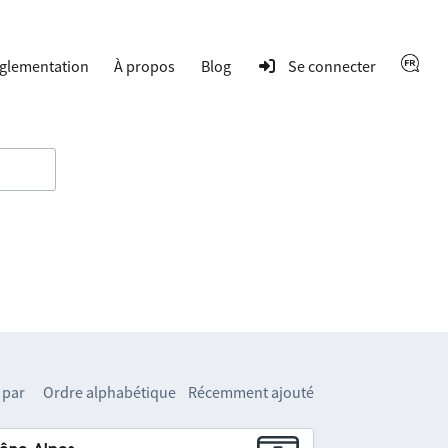
glementation
À propos
Blog
Se connecter
 par
Ordre alphabétique
Récemment ajouté