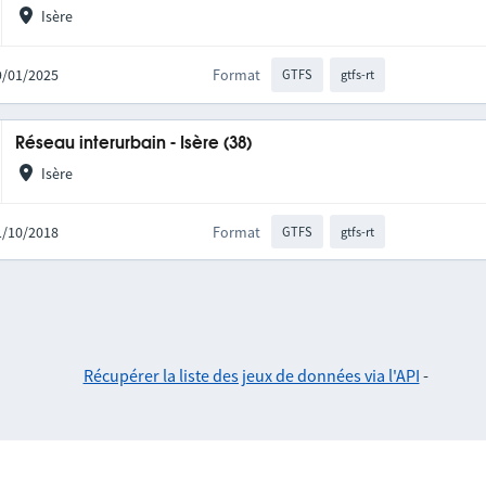
Isère
19/01/2025
Format
GTFS
gtfs-rt
Réseau interurbain - Isère (38)
Isère
01/10/2018
Format
GTFS
gtfs-rt
Récupérer la liste des jeux de données via l'API
-