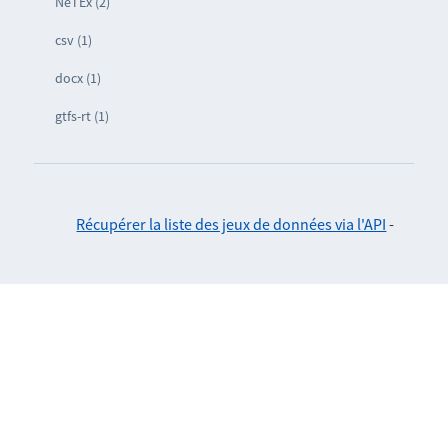
NeTEx (2)
csv (1)
docx (1)
gtfs-rt (1)
Récupérer la liste des jeux de données via l'API
-