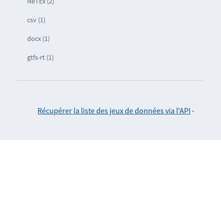
NeTEx (2)
csv (1)
docx (1)
gtfs-rt (1)
Récupérer la liste des jeux de données via l'API
-