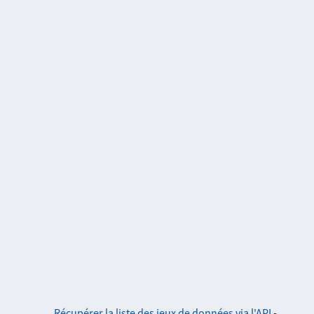
Récupérer la liste des jeux de données via l'API
-