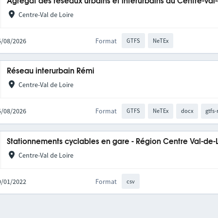
Agrégat des réseaux urbains et interurbains du Centre-Val
Centre-Val de Loire
05/08/2026
Format
GTFS
NeTEx
Réseau interurbain Rémi
Centre-Val de Loire
05/08/2026
Format
GTFS
NeTEx
docx
gtfs-
Stationnements cyclables en gare - Région Centre Val-de-
Centre-Val de Loire
10/01/2022
Format
csv