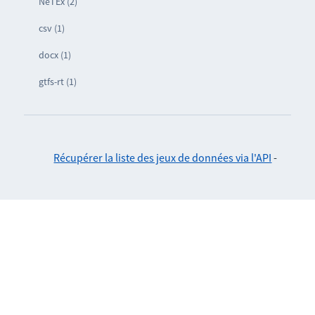
NeTEx (2)
csv (1)
docx (1)
gtfs-rt (1)
Récupérer la liste des jeux de données via l'API
-