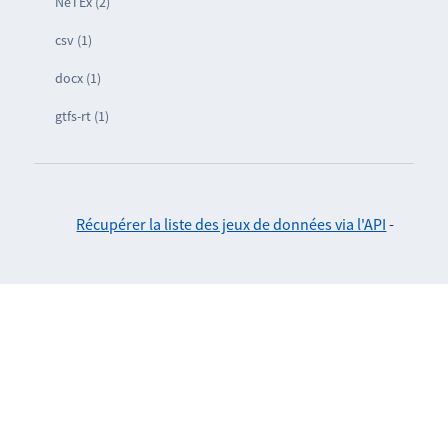
NeTEx (2)
csv (1)
docx (1)
gtfs-rt (1)
Récupérer la liste des jeux de données via l'API
-