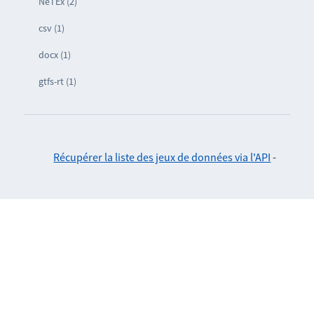
NeTEx (2)
csv (1)
docx (1)
gtfs-rt (1)
Récupérer la liste des jeux de données via l'API
-