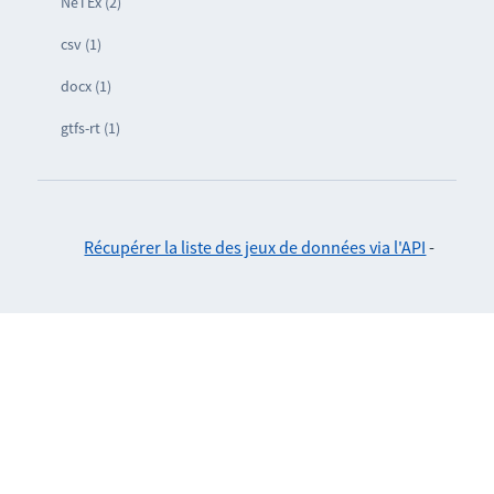
NeTEx (2)
csv (1)
docx (1)
gtfs-rt (1)
Récupérer la liste des jeux de données via l'API
-