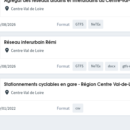
Agrégat des réseaux urbains et interurbains du Centre-Val
Centre-Val de Loire
05/08/2026
Format
GTFS
NeTEx
Réseau interurbain Rémi
Centre-Val de Loire
05/08/2026
Format
GTFS
NeTEx
docx
gtfs-
Stationnements cyclables en gare - Région Centre Val-de-
Centre-Val de Loire
10/01/2022
Format
csv