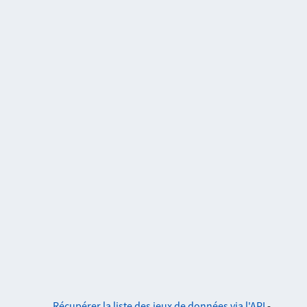
Récupérer la liste des jeux de données via l'API
-