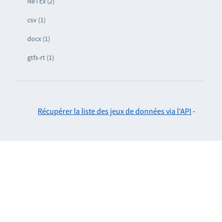
NeTEx (2)
csv (1)
docx (1)
gtfs-rt (1)
Récupérer la liste des jeux de données via l'API
-