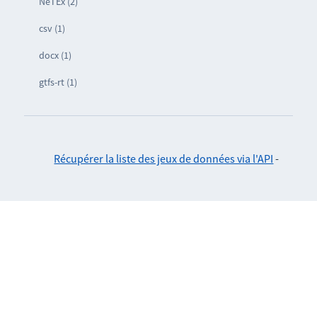
NeTEx (2)
csv (1)
docx (1)
gtfs-rt (1)
Récupérer la liste des jeux de données via l'API
-