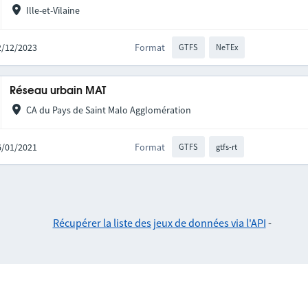
Ille-et-Vilaine
22/12/2023
Format
GTFS
NeTEx
Réseau urbain MAT
CA du Pays de Saint Malo Agglomération
26/01/2021
Format
GTFS
gtfs-rt
Récupérer la liste des jeux de données via l'API
-