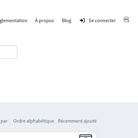
glementation
À propos
Blog
Se connecter
 par
Ordre alphabétique
Récemment ajouté