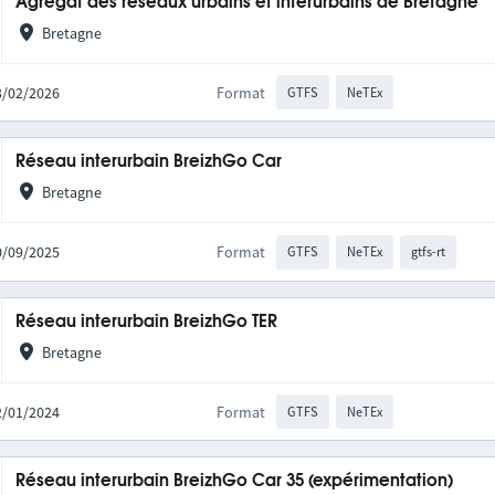
Agrégat des réseaux urbains et interurbains de Bretagne
Bretagne
03/02/2026
Format
GTFS
NeTEx
Réseau interurbain BreizhGo Car
Bretagne
30/09/2025
Format
GTFS
NeTEx
gtfs-rt
Réseau interurbain BreizhGo TER
Bretagne
22/01/2024
Format
GTFS
NeTEx
Réseau interurbain BreizhGo Car 35 (expérimentation)