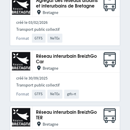
Agrégat des réseaux urbains
et interurbains de Bretagne
Bretagne
créé le 03/02/2026
Transport public collectif
Format
GTFS
NeTEx
Réseau interurbain BreizhGo
Car
Bretagne
créé le 30/09/2025
Transport public collectif
Format
GTFS
NeTEx
gtfs-rt
Réseau interurbain BreizhGo
TER
Bretagne