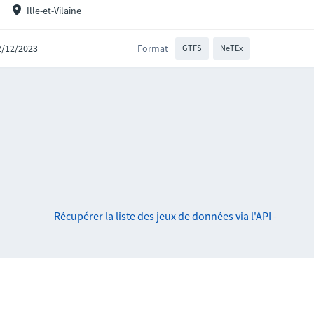
Ille-et-Vilaine
22/12/2023
Format
GTFS
NeTEx
Récupérer la liste des jeux de données via l'API
-