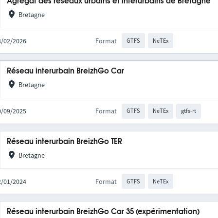
Agrégat des réseaux urbains et interurbains de Bretagne
Bretagne
03/02/2026
Format
GTFS
NeTEx
Réseau interurbain BreizhGo Car
Bretagne
30/09/2025
Format
GTFS
NeTEx
gtfs-rt
Réseau interurbain BreizhGo TER
Bretagne
22/01/2024
Format
GTFS
NeTEx
Réseau interurbain BreizhGo Car 35 (expérimentation)