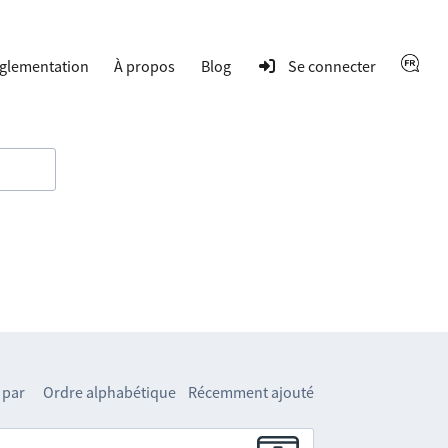
glementation
À propos
Blog
Se connecter
 par
Ordre alphabétique
Récemment ajouté