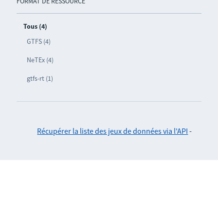
FORMAT DE RESSOURCE
Tous (4)
GTFS (4)
NeTEx (4)
gtfs-rt (1)
Récupérer la liste des jeux de données via l'API
-