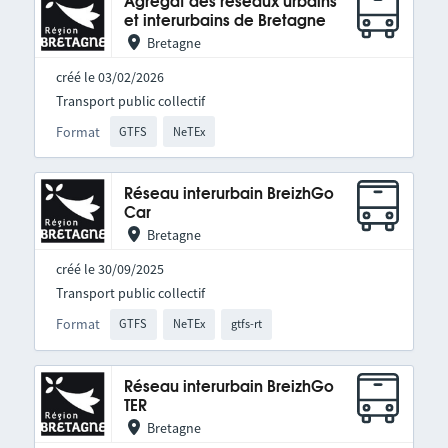
Agrégat des réseaux urbains
et interurbains de Bretagne
Bretagne
créé le 03/02/2026
Transport public collectif
Format
GTFS
NeTEx
Réseau interurbain BreizhGo
Car
Bretagne
créé le 30/09/2025
Transport public collectif
Format
GTFS
NeTEx
gtfs-rt
Réseau interurbain BreizhGo
TER
Bretagne