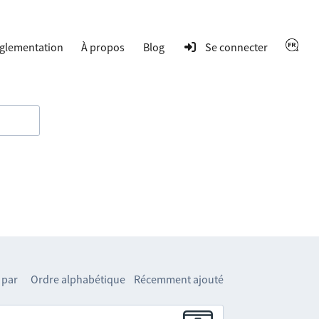
glementation
À propos
Blog
Se connecter
 par
Ordre alphabétique
Récemment ajouté