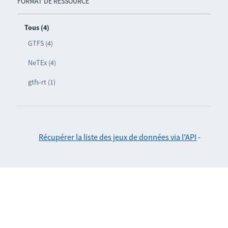
FORMAT DE RESSOURCE
Tous (4)
GTFS (4)
NeTEx (4)
gtfs-rt (1)
Récupérer la liste des jeux de données via l'API
-