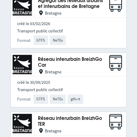
Agrégat des réseaux urbains
et interurbains de Bretagne
Bretagne
créé le 03/02/2026
Transport public collectif
Format
GTFS
NeTEx
Réseau interurbain BreizhGo
Car
Bretagne
créé le 30/09/2025
Transport public collectif
Format
GTFS
NeTEx
gtfs-rt
Réseau interurbain BreizhGo
TER
Bretagne