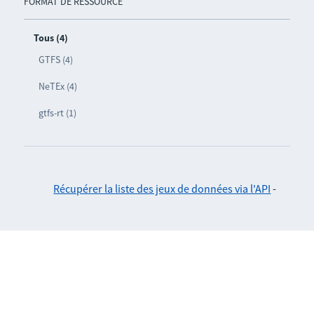
FORMAT DE RESSOURCE
Tous (4)
GTFS (4)
NeTEx (4)
gtfs-rt (1)
Récupérer la liste des jeux de données via l'API
-