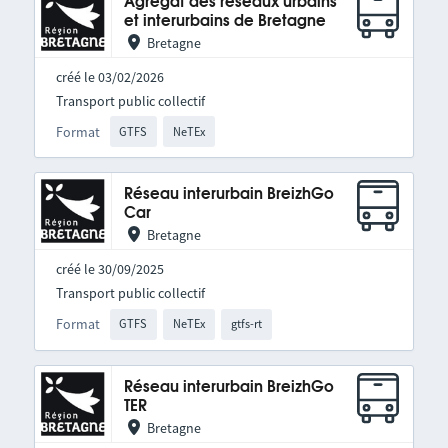
Agrégat des réseaux urbains
et interurbains de Bretagne
Bretagne
créé le 03/02/2026
Transport public collectif
Format
GTFS
NeTEx
Réseau interurbain BreizhGo
Car
Bretagne
créé le 30/09/2025
Transport public collectif
Format
GTFS
NeTEx
gtfs-rt
Réseau interurbain BreizhGo
TER
Bretagne