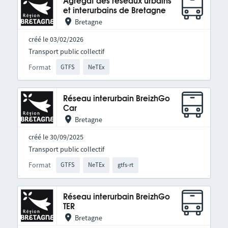
Agrégat des réseaux urbains
et interurbains de Bretagne
Bretagne
créé le 03/02/2026
Transport public collectif
Format
GTFS
NeTEx
Réseau interurbain BreizhGo
Car
Bretagne
créé le 30/09/2025
Transport public collectif
Format
GTFS
NeTEx
gtfs-rt
Réseau interurbain BreizhGo
TER
Bretagne