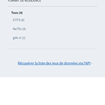
FORMAT DE RESSOURCE
Tous (4)
GTFS (4)
NeTEx (4)
gtfs-rt (1)
Récupérer la liste des jeux de données via l'API
-