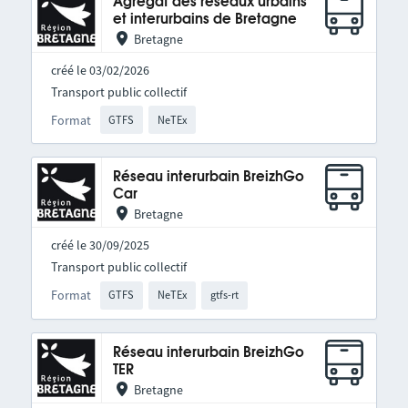
Agrégat des réseaux urbains
et interurbains de Bretagne
Bretagne
créé le 03/02/2026
Transport public collectif
Format
GTFS
NeTEx
Réseau interurbain BreizhGo
Car
Bretagne
créé le 30/09/2025
Transport public collectif
Format
GTFS
NeTEx
gtfs-rt
Réseau interurbain BreizhGo
TER
Bretagne