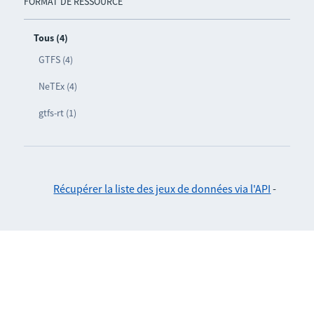
FORMAT DE RESSOURCE
Tous (4)
GTFS (4)
NeTEx (4)
gtfs-rt (1)
Récupérer la liste des jeux de données via l'API
-