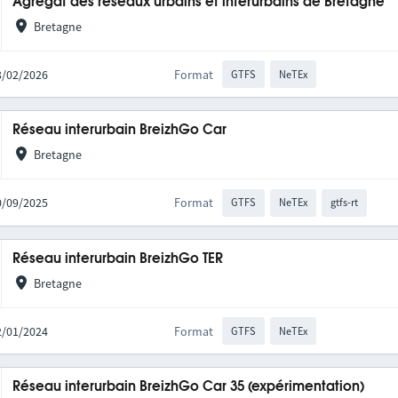
Agrégat des réseaux urbains et interurbains de Bretagne
Bretagne
03/02/2026
Format
GTFS
NeTEx
Réseau interurbain BreizhGo Car
Bretagne
30/09/2025
Format
GTFS
NeTEx
gtfs-rt
Réseau interurbain BreizhGo TER
Bretagne
22/01/2024
Format
GTFS
NeTEx
Réseau interurbain BreizhGo Car 35 (expérimentation)