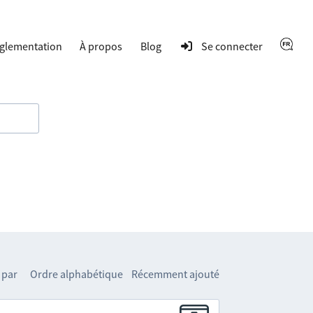
glementation
À propos
Blog
Se connecter
 par
Ordre alphabétique
Récemment ajouté