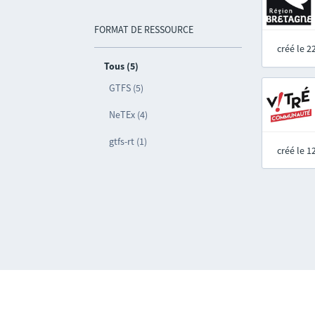
FORMAT DE RESSOURCE
créé le 
Tous (5)
GTFS (5)
NeTEx (4)
gtfs-rt (1)
créé le 