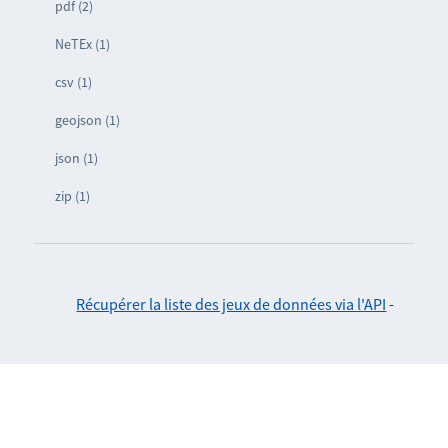
pdf (2)
NeTEx (1)
csv (1)
geojson (1)
json (1)
zip (1)
Récupérer la liste des jeux de données via l'API
-