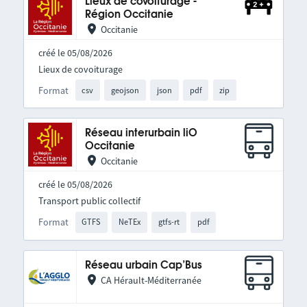
Lieux de covoiturage -
Région Occitanie
Occitanie
créé le 05/08/2026
Lieux de covoiturage
Format
csv
geojson
json
pdf
zip
Réseau interurbain liO
Occitanie
Occitanie
créé le 05/08/2026
Transport public collectif
Format
GTFS
NeTEx
gtfs-rt
pdf
Réseau urbain Cap’Bus
CA Hérault-Méditerranée