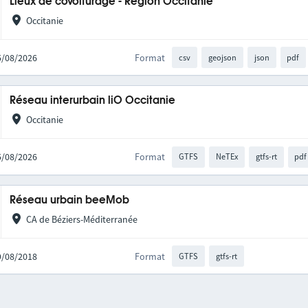
Lieux de covoiturage - Région Occitanie
Occitanie
05/08/2026
Format
csv
geojson
json
pdf
Réseau interurbain liO Occitanie
Occitanie
05/08/2026
Format
GTFS
NeTEx
gtfs-rt
pdf
Réseau urbain beeMob
CA de Béziers-Méditerranée
09/08/2018
Format
GTFS
gtfs-rt