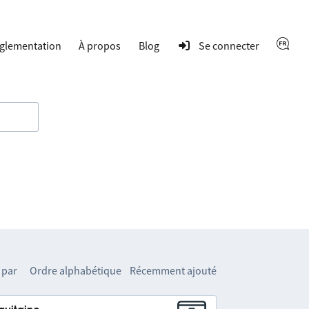
glementation
À propos
Blog
Se connecter
 par
Ordre alphabétique
Récemment ajouté