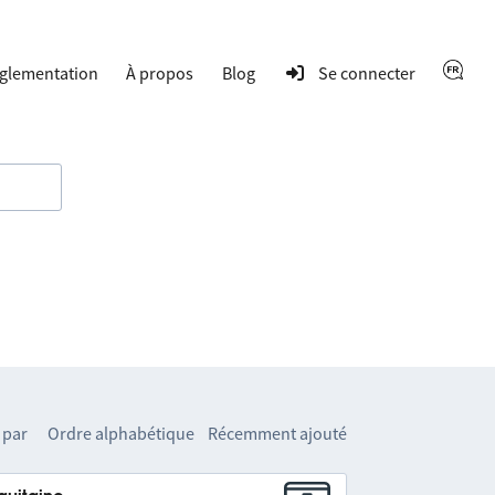
glementation
À propos
Blog
Se connecter
 par
Ordre alphabétique
Récemment ajouté