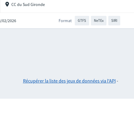
CC du Sud Gironde
18/02/2026
Format
GTFS
NeTEx
SIRI
Récupérer la liste des jeux de données via l'API
-