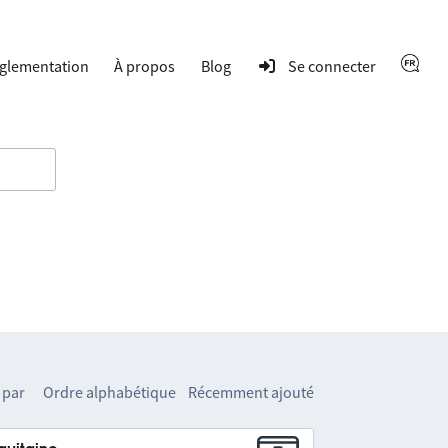
glementation
À propos
Blog
Se connecter
 par
Ordre alphabétique
Récemment ajouté