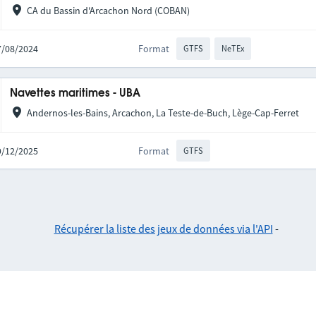
CA du Bassin d'Arcachon Nord (COBAN)
27/08/2024
Format
GTFS
NeTEx
Navettes maritimes - UBA
Andernos-les-Bains, Arcachon, La Teste-de-Buch, Lège-Cap-Ferret
09/12/2025
Format
GTFS
Récupérer la liste des jeux de données via l'API
-