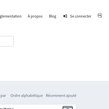
glementation
À propos
Blog
Se connecter
 par
Ordre alphabétique
Récemment ajouté