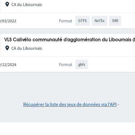
CA du Libournais
10/03/2022
Format
GTFS
NeTEx
SIRI
VLS Calivélo communauté d'agglomération du Libournais (L
CA du Libournais
19/12/2024
Format
gbfs
Récupérer la liste des jeux de données via l'API
-