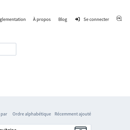
glementation
À propos
Blog
Se connecter
 par
Ordre alphabétique
Récemment ajouté