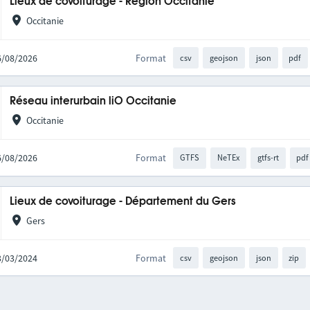
Lieux de covoiturage - Région Occitanie
Occitanie
06/08/2026
Format
csv
geojson
json
pdf
Réseau interurbain liO Occitanie
Occitanie
06/08/2026
Format
GTFS
NeTEx
gtfs-rt
pdf
Lieux de covoiturage - Département du Gers
Gers
13/03/2024
Format
csv
geojson
json
zip