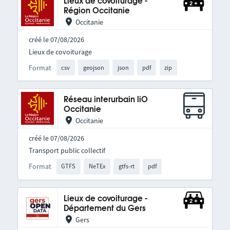
Lieux de covoiturage -
Région Occitanie
Occitanie
créé le 07/08/2026
Lieux de covoiturage
Format
csv
geojson
json
pdf
zip
Réseau interurbain liO
Occitanie
Occitanie
créé le 07/08/2026
Transport public collectif
Format
GTFS
NeTEx
gtfs-rt
pdf
Lieux de covoiturage -
Département du Gers
Gers