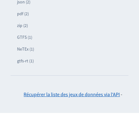
json (2)
pdf (2)
zip (2)
GTFS (1)
NeTEx (1)
gtfs-rt (1)
Récupérer la liste des jeux de données via l'API
-