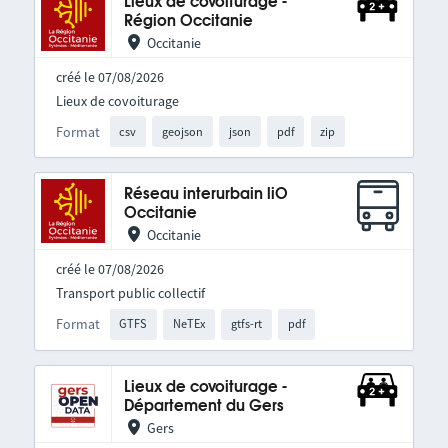
Lieux de covoiturage -
Région Occitanie
Occitanie
créé le 07/08/2026
Lieux de covoiturage
Format
csv
geojson
json
pdf
zip
Réseau interurbain liO
Occitanie
Occitanie
créé le 07/08/2026
Transport public collectif
Format
GTFS
NeTEx
gtfs-rt
pdf
Lieux de covoiturage -
Département du Gers
Gers