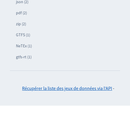
json (2)
pdf (2)
zip (2)
GTFS (1)
NeTEx (1)
gtfs-rt (1)
Récupérer la liste des jeux de données via l'API
-