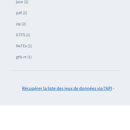
json (2)
pdf (2)
zip (2)
GTFS (1)
NeTEx (1)
gtfs-rt (1)
Récupérer la liste des jeux de données via l'API
-