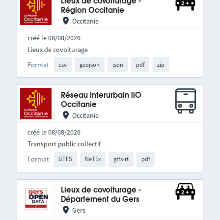
Lieux de covoiturage -
Région Occitanie
Occitanie
créé le 08/08/2026
Lieux de covoiturage
Format
csv
geojson
json
pdf
zip
Réseau interurbain liO
Occitanie
Occitanie
créé le 08/08/2026
Transport public collectif
Format
GTFS
NeTEx
gtfs-rt
pdf
Lieux de covoiturage -
Département du Gers
Gers