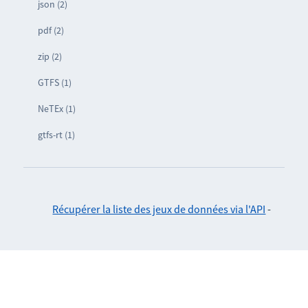
json (2)
pdf (2)
zip (2)
GTFS (1)
NeTEx (1)
gtfs-rt (1)
Récupérer la liste des jeux de données via l'API
-