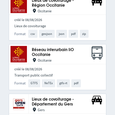
Lieux de covoiturage -
Région Occitanie
Occitanie
créé le 08/08/2026
Lieux de covoiturage
Format
csv
geojson
json
pdf
zip
Réseau interurbain liO
Occitanie
Occitanie
créé le 08/08/2026
Transport public collectif
Format
GTFS
NeTEx
gtfs-rt
pdf
Lieux de covoiturage -
Département du Gers
Gers