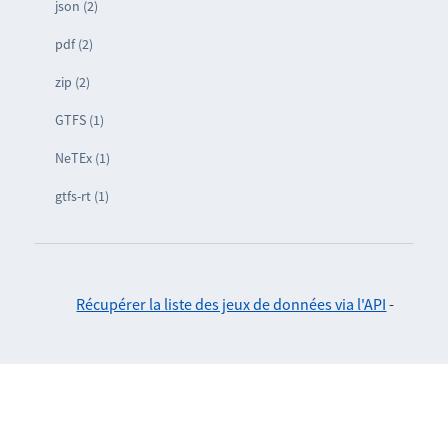
json (2)
pdf (2)
zip (2)
GTFS (1)
NeTEx (1)
gtfs-rt (1)
Récupérer la liste des jeux de données via l'API
-