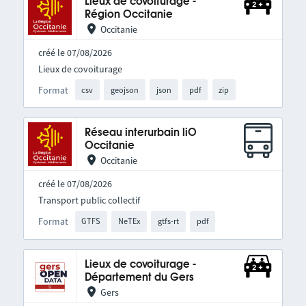
Lieux de covoiturage -
Région Occitanie
Occitanie
créé le 07/08/2026
Lieux de covoiturage
Format
csv
geojson
json
pdf
zip
Réseau interurbain liO
Occitanie
Occitanie
créé le 07/08/2026
Transport public collectif
Format
GTFS
NeTEx
gtfs-rt
pdf
Lieux de covoiturage -
Département du Gers
Gers