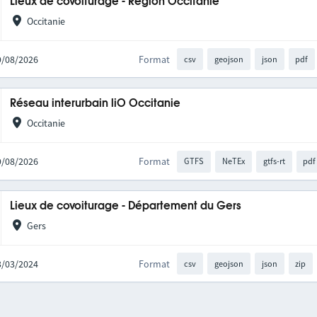
Lieux de covoiturage - Région Occitanie
Occitanie
09/08/2026
Format
csv
geojson
json
pdf
Réseau interurbain liO Occitanie
Occitanie
09/08/2026
Format
GTFS
NeTEx
gtfs-rt
pdf
Lieux de covoiturage - Département du Gers
Gers
13/03/2024
Format
csv
geojson
json
zip