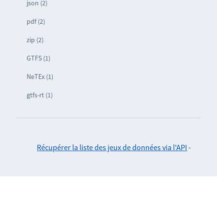
json (2)
pdf (2)
zip (2)
GTFS (1)
NeTEx (1)
gtfs-rt (1)
Récupérer la liste des jeux de données via l'API
-