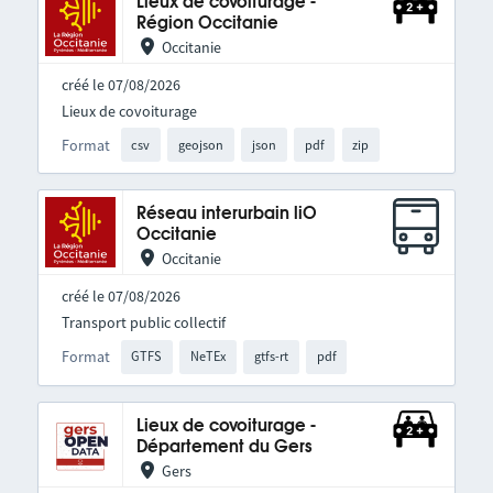
Lieux de covoiturage -
Région Occitanie
Occitanie
créé le 07/08/2026
Lieux de covoiturage
Format
csv
geojson
json
pdf
zip
Réseau interurbain liO
Occitanie
Occitanie
créé le 07/08/2026
Transport public collectif
Format
GTFS
NeTEx
gtfs-rt
pdf
Lieux de covoiturage -
Département du Gers
Gers