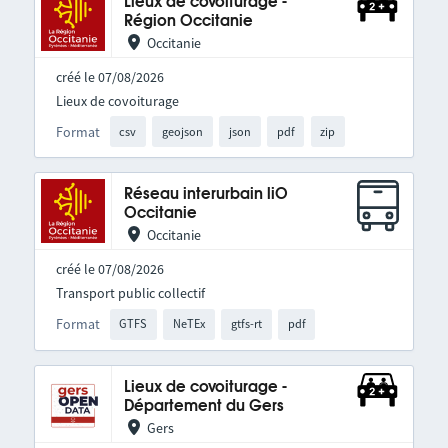
Lieux de covoiturage -
Région Occitanie
Occitanie
créé le 07/08/2026
Lieux de covoiturage
Format
csv
geojson
json
pdf
zip
Réseau interurbain liO
Occitanie
Occitanie
créé le 07/08/2026
Transport public collectif
Format
GTFS
NeTEx
gtfs-rt
pdf
Lieux de covoiturage -
Département du Gers
Gers