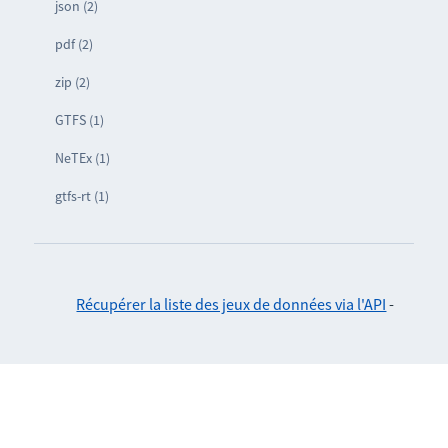
json (2)
pdf (2)
zip (2)
GTFS (1)
NeTEx (1)
gtfs-rt (1)
Récupérer la liste des jeux de données via l'API
-