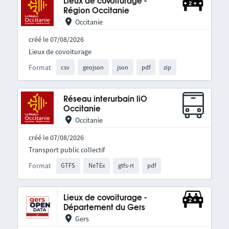
Lieux de covoiturage -
Région Occitanie
Occitanie
créé le 07/08/2026
Lieux de covoiturage
Format
csv
geojson
json
pdf
zip
Réseau interurbain liO
Occitanie
Occitanie
créé le 07/08/2026
Transport public collectif
Format
GTFS
NeTEx
gtfs-rt
pdf
Lieux de covoiturage -
Département du Gers
Gers