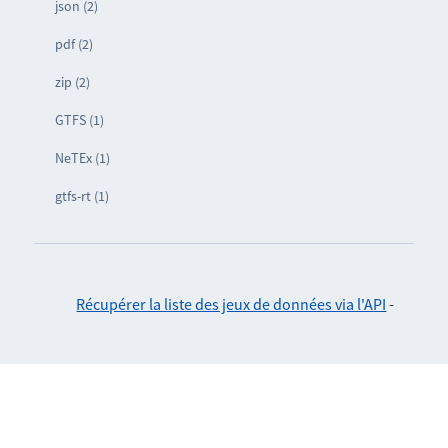
json (2)
pdf (2)
zip (2)
GTFS (1)
NeTEx (1)
gtfs-rt (1)
Récupérer la liste des jeux de données via l'API
-