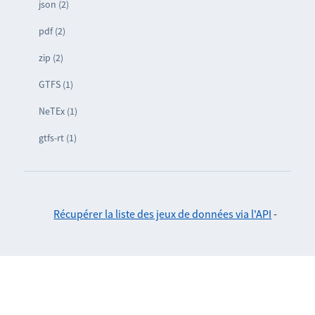
json (2)
pdf (2)
zip (2)
GTFS (1)
NeTEx (1)
gtfs-rt (1)
Récupérer la liste des jeux de données via l'API
-