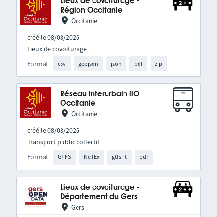
Lieux de covoiturage -
Région Occitanie
Occitanie
créé le 08/08/2026
Lieux de covoiturage
Format
csv
geojson
json
pdf
zip
Réseau interurbain liO
Occitanie
Occitanie
créé le 08/08/2026
Transport public collectif
Format
GTFS
NeTEx
gtfs-rt
pdf
Lieux de covoiturage -
Département du Gers
Gers